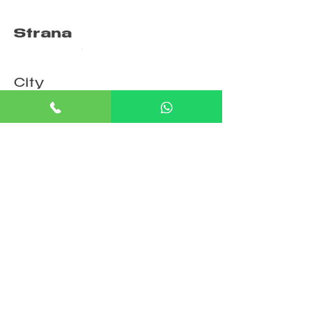
Strana
Days
City
Специализация:
Specification
Цена: