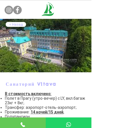
< Назад
Чехия г. Марианские Лазни
Санаторий Vltava
В стоимость включено:
Полет в Прагу (утро-вечер) с LY, вкл.багаж
23кг + 8кг;
Трансфер: аэропорт-отель-аэропорт;
Проживание:
14 ночей/15 дней
,
Полупансион
DBL Comf/ HBT
12 процедур в неделю